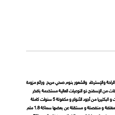
لراحة والإسترخاء والشعور بنوم صحي مريح ورائع مزودة
من عدة طبقات من الإسفنج ذو النوعيات العالية مستخدمة بافخر
الفنادق العالمية ارتفاعها 31 سم وقماشها قطني رائع الملمس مضاد للفطريات و البكتيريا من أجود الأنواع و مكفولة 5 سنوات كاملة
من المصنع . المكونات : نظام ال pocket coil system وهي وحدات زنبركية مغلفة و منفصلة و مستقلة عن بعضها سماكة 1.8 ملم