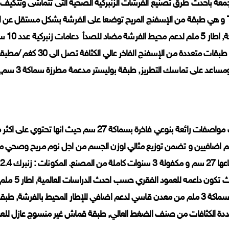
Top و هي طبقة من الإسفنج المريح توضعا على الفرشة بشكل مستقل عن 
المحيط بالفرشة طبقة قماش غير م
تماسك التطريز, طبقة بوليستر مدعمة مطرزة سماكة 3 سم, حمالات جانبية عدد 4
 اضافيين و تضمن توزيع مثالي لوزن الجسم من اجل نوم مريح وصحي م
ا
بحيث تكون
10 سماكة 3 ملم من معدن قاسي لدعم اضافي للإطار المحيط بالفرشة, طب
دة الكثافات من صنف الضغط العالي, طبقة قماش غير منسوج عازل للعف