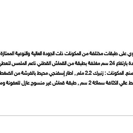
ي على طبقات مختلفة من المكونات ذات الجودة العالية والنوعية الممتازة م
الجيدة بارتفاع 24 سم مغلفة بطبقة من القماش القطني ناعم الملم
المصنع. المكونات : زنبرك 2.2 ملم , اطار إسفنجي محيط بالف
ة سماكة 2 سم , طبقة قماش غير منسوج عازل للعفونة ومساعد على تماسك التطريز, طبقة بوليستر 2سم.