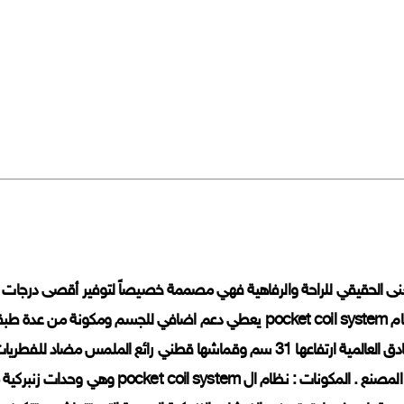
نى الحقيقي للراحة والرفاهية فهي مصممة خصيصاً لتوفير أقصى درجات ا
بنظام pocket coil system يعطي دعم اضافي للجسم ومكونة 