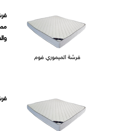
فرش
مما
وال
فرشة الميموري فوم
فرش