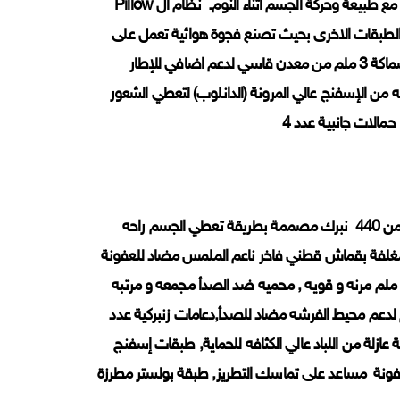
, مجمعة باحدث طرق تصنيع الفرشات الزنبركية الصحية التى تتماشى وتتكيف مع طبيعة وحركة الجسم اثناء النوم. نظام ال Pillow
الطبقات الاخرى بحيث تصنع فجوة هوائية تعمل على
تبديد الحرارة المتراكمة داخل الفرشة لنوم صحي و اكثر راحة, اطار 5 ملم لدعم محيط الفرشة مضاد للصدأ دعامات زنبركية عدد 10 سماكة 3 ملم من معدن قاسي لدعم اضافي للإطار
نسوج عازل للعفونة, طبقات متعددة من الإسفنج الفاخر عالي الكثافة تصل الى 30 كغم /مطبقه من الإسفنج عالي المرونة (الدانلوب) لتعطي الشعور
ذات مواصفات رائعة بنوعي فاخرة بسماكة 27 سم حيث انها تحتوي على اكثر من 440 نبرك مصممة بطريقة تعطي الجسم راحه
غلفة بقماش قطني فاخر ناعم الملمس مضاد للعفونة
رتفاعها 27 سم و مكفولة 3 سنوات كاملة من المصنع. المكونات : زنبرك 2.4 ملم مرنه و قويه , محميه ضد الصدأ مجمعه و مرتبه
 داعمه للعمود الفقري حسب احدث الدراسات العالمية, اطار 5 ملم لدعم محيط الفرشه مضاد للصدأ,دعامات زنبركية عدد
قة عازلة من اللباد عالي الكثافه للحماية, طبقات إسفنج
ونة مساعد على تماسك التطريز, طبقة بولستر مطرزة