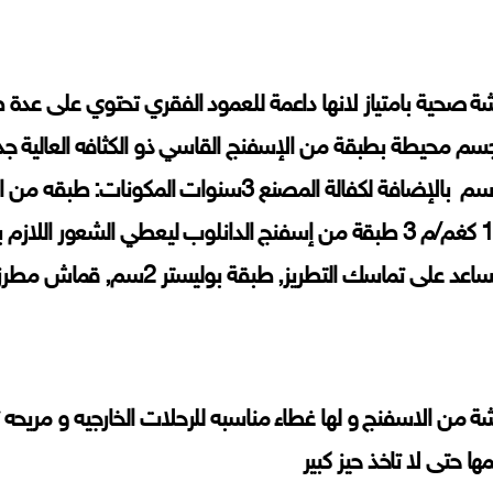
ة صحية بامتياز لانها داعمة للعمود الفقري تحتوي على عدة 
سم محيطة بطبقة من الإسفنج القاسي ذو الكثافه العالية جدا
22سم بالإضافة لكفالة المصنع 3سنوات المك
100 كغم/م 3 طبقة من إسفنج الدانلوب ليعطي الشعور ال
عد على تماسك التطريز, طبقة بوليستر 2سم, قماش مطرز
ة من الاسفنج و لها غطاء مناسبه للرحلات الخارجيه و مريحه 
ها حتى لا تاخذ حيز كبير