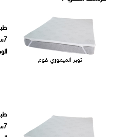
طبق
7س
الو
توبر الميموري فوم
طبق
7س