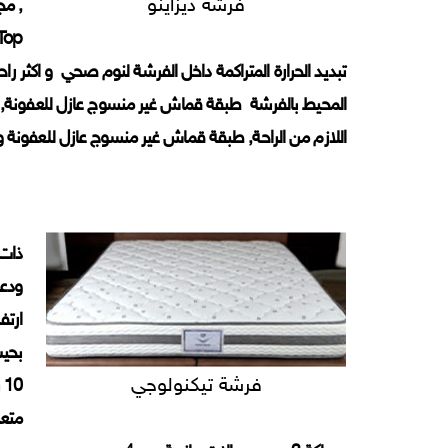
فرشة ديزاينو
اللازم من الراحة, طبقة قماش غير منسوج عازل للعفونة ومساعد على 
ودعم
فرشة تيكنولوجي
متعد