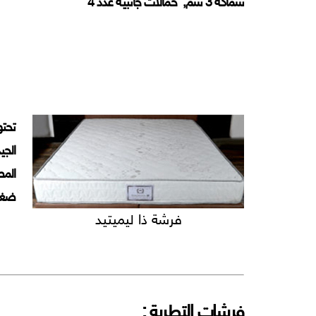
سماكة 3 سم, حمالات جانبية عدد 4
تحتو
ضغط عالي الكثاف
فرشة ذا ليميتيد
فرشات التطرية :