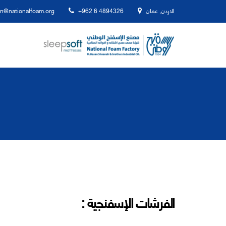
الاردن, عمان
+962 6 4894326
n@nationalfoam.org
الفرشات الإسفنجية :