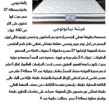
رائعة بنوعي
فاخرة بسماكة 27
سم حيث انها
تحتوي على اكثر
فرشة تيكنولوجي
من 440 نبرك
مصممة بطريقة تعطي الجسم راحه ودعم اضافيين و تضمن توزيع مثالي لوزن
الجسم من اجل نوم مريح وصحي مغلفة بقماش قطني فاخر ناعم الملمس
مضاد للعفونة ارتفاعها 27 سم و مكفولة 3 سنوات كاملة من المصنع.
المكونات : زنبرك 2.4 ملم مرنه و قويه , محميه ضد الصدأ مجمعه و مرتبه
بحيث تكون داعمه للعمود الفقري حسب احدث الدراسات العالمية, اطار 5 ملم
لدعم محيط الفرشه مضاد للصدأ,دعامات زنبركية عدد 10 سماكة 3 ملم من
معدن قاسي لدعم اضافي للإطار المحيط بالفرشة, طبقة عازلة من اللباد عالي
الكثافه للحماية, طبقات إسفنج متعددة الكثافات من صنف الضغط العالي,
طبقة قماش غير منسوج عازل للعفونة مساعد على تماسك التطريز, طبقة
بولستر مطرزة سماكة 3 سم, حمالات جانبية عدد 4