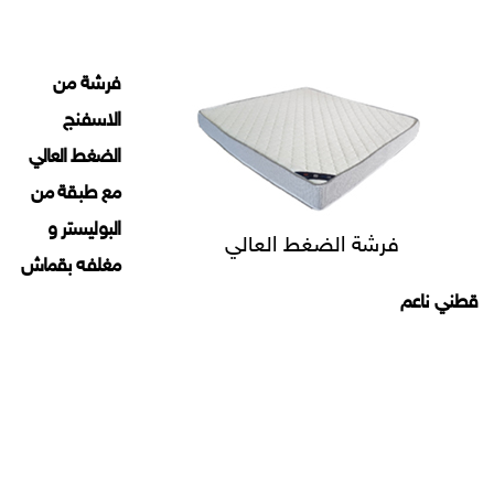
فرشة من
الاسفنج
الضغط العالي
مع طبقة من
البوليستر و
فرشة الضغط العالي
مغلفه بقماش
قطني ناعم