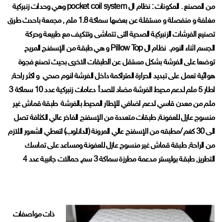
من المصنع . المكونات : نظام ال pocket coil system وهي وحدات زنبركية
مغلفة و منفصلة و مستقلة عن بعضها سماكة 1.8 ملم , مجمعة باحدث طرق
تصنيع الفرشات الزنبركية الصحية التى تتماشى وتتكيف مع طبيعة وحركة
الجسم اثناء النوم. نظام ال Pillow Top و هي طبقة من الإسفنج المريح
توضعا على الفرشة بشكل مستقل عن الطبقات الاخرى بحيث تصنع فجوة
هوائية تعمل على تبديد الحرارة المتراكمة داخل الفرشة لنوم صحي و اكثر راحة,
اطار 5 ملم لدعم محيط الفرشة مضاد للصدأ دعامات زنبركية عدد 10 سماكة 3
ملم من معدن قاسي لدعم اضافي للإطار المحيط بالفرشة طبقة قماش غير
منسوج عازل للعفونة, طبقات متعددة من الإسفنج الفاخر عالي الكثافة تصل
الى 30 كغم /مطبقه من الإسفنج عالي المرونة (الدانلوب) لتعطي الشعور اللازم
من الراحة, طبقة قماش غير منسوج عازل للعفونة ومساعد على تماسك
التطريز, طبقة بوليستر مدعمة مطرزة سماكة 3 سم, حمالات جانبية عدد 4
ذات مواصفات