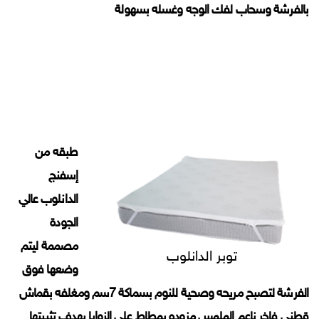
بالفرشة وسحاب لفك الوجه وغسله بسهولة
طبقه من
إسفنج
الدانلوب عالي
الجودة
مصممة ليتم
توبر الدانلوب
وضعها فوق
الفرشة لتصبح مريحه وصحية للنوم بسماكة 7سم ومغلفه بقماش
قطني فاخر ناعم الملمس مزوده بمطاط على الزوايا بهدف تثبيتها