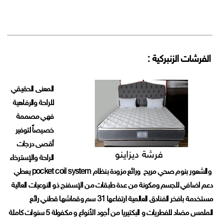
الفرشات الزنبركية :
المعنى الحقيقي
للراحة والرفاهية
فهي مصممة
خصيصاً لتوفير
أقصى درجات
فرشة ديزاينو
الراحة والإسترخاء
والشعور بنوم صحي مريح ورائع مزودة بنظام pocket coil system يعطي
دعم اضافي للجسم ومكونة من عدة طبقات من الإسفنج ذو النوعيات العالية
مستخدمة بافخر الفنادق العالمية ارتفاعها 31 سم وقماشها قطني رائع
الملمس مضاد للفطريات و البكتيريا من أجود الأنواع و مكفولة 5 سنوات كاملة