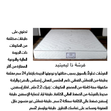
تحتوي على
طبقات مختلفة
من المكونات
ذات الجودة
العالية والنوعية
فرشة ذا ليميتيد
الممتازة من أكثر
الفرشات تداولاً بالسوق بسبب متانتها و نوعيتها الجيدة بارتفاع 24 سم مغلفة
بطبقة من القماش القطني ناعم الملمس لتعطي إحساس بالدفئ والراحة
مكفولة سنة كاملة من المصنع. المكونات : زنبرك 2.2 ملم , اطار إسفنجي
محيط بالفرشة من الضغط العالي الكثافة, طبقة لباد لحماية الإسفنج, طبقة
إسفنج ضغط عالي الكثافة سماكة 2 سم , طبقة قماش غير منسوج عازل
للعفونة ومساعد على تماسك التطريز, طبقة بوليستر 2سم.