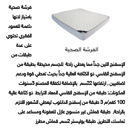
فرشة صحية
بامتياز لانها
داعمة للعمود
الفقري تحتوي
على عدة
الفرشة الصحية
طبقات من
الإسفنج اللين جداً مما يعطي راحة للجسم محيطة بطبقة من
الإسفنج القاسي ذو الكثافه العالية جداً بحيث تعطي قوة ودعم
اضافيين , ارتفاعها 22سم بالإضافة لكفالة المصنع 3سنوات
المكونات: طبقه من الإسفنج القاسي المعاد الترابط ذو كثافة عالية
100 كغم/م 3 طبقة من إسفنج الدانلوب ليعطي الشعور اللازم
بالراحة, طبقة قماش غير منسوج عازل للعفونة ومساعد على
تماسك التطريز, طبقة بوليستر 2سم, قماش مطرز